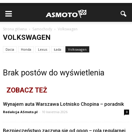
Strona główna
Samochody
Volkswagen
VOLKSWAGEN
Dacia
Honda
Lexus
Łada
Volkswagen
Brak postów do wyświetlenia
ZOBACZ TEŻ
Wynajem auta Warszawa Lotnisko Chopina – poradnik
Redakcja ASmoto.pl
-
10 kwietnia 2026
0
Bezpieczeństwo zaczyna się od opon – rola regularnej