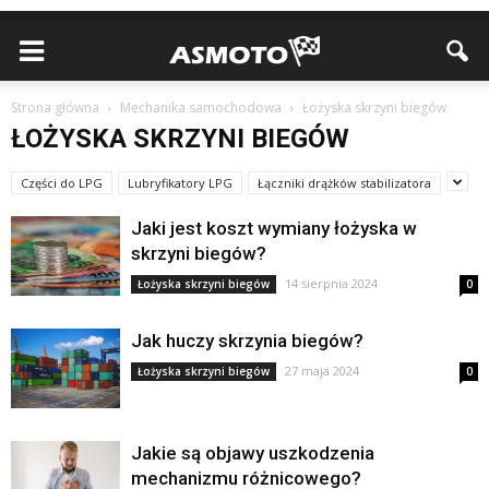
Strona główna
Mechanika samochodowa
Łożyska skrzyni biegów
ŁOŻYSKA SKRZYNI BIEGÓW
Części do LPG
Lubryfikatory LPG
Łączniki drążków stabilizatora
Jaki jest koszt wymiany łożyska w
skrzyni biegów?
14 sierpnia 2024
Łożyska skrzyni biegów
0
Jak huczy skrzynia biegów?
27 maja 2024
Łożyska skrzyni biegów
0
Jakie są objawy uszkodzenia
mechanizmu różnicowego?