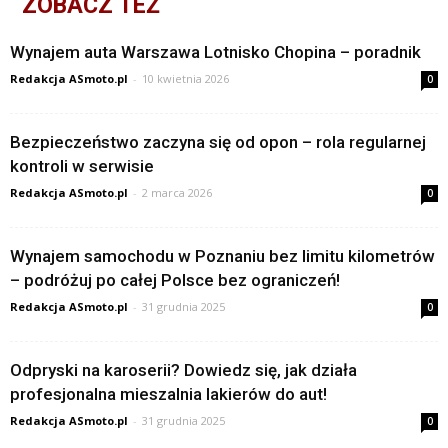
ZOBACZ TEŻ
Wynajem auta Warszawa Lotnisko Chopina – poradnik
Redakcja ASmoto.pl
-
10 kwietnia 2026
0
Bezpieczeństwo zaczyna się od opon – rola regularnej
kontroli w serwisie
Redakcja ASmoto.pl
-
2 marca 2026
0
Wynajem samochodu w Poznaniu bez limitu kilometrów
– podróżuj po całej Polsce bez ograniczeń!
Redakcja ASmoto.pl
-
31 grudnia 2025
0
Odpryski na karoserii? Dowiedz się, jak działa
profesjonalna mieszalnia lakierów do aut!
Redakcja ASmoto.pl
-
31 grudnia 2025
0