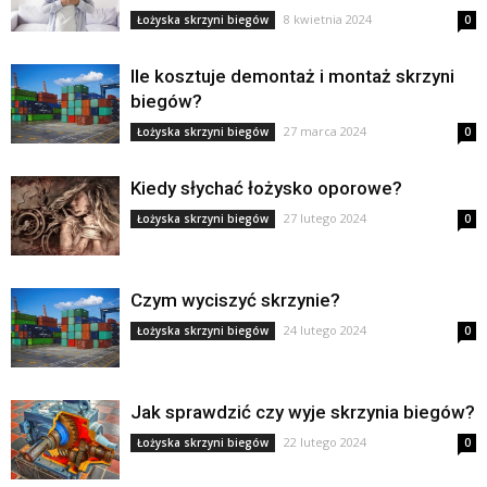
8 kwietnia 2024
Łożyska skrzyni biegów
0
Ile kosztuje demontaż i montaż skrzyni
biegów?
27 marca 2024
Łożyska skrzyni biegów
0
Kiedy słychać łożysko oporowe?
27 lutego 2024
Łożyska skrzyni biegów
0
Czym wyciszyć skrzynie?
24 lutego 2024
Łożyska skrzyni biegów
0
Jak sprawdzić czy wyje skrzynia biegów?
22 lutego 2024
Łożyska skrzyni biegów
0