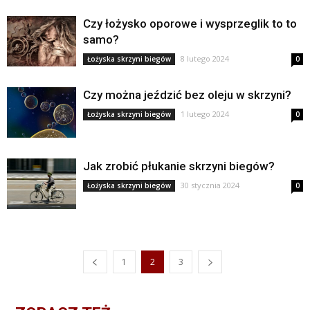
Czy łożysko oporowe i wysprzeglik to to
samo?
8 lutego 2024
Łożyska skrzyni biegów
0
Czy można jeździć bez oleju w skrzyni?
1 lutego 2024
Łożyska skrzyni biegów
0
Jak zrobić płukanie skrzyni biegów?
30 stycznia 2024
Łożyska skrzyni biegów
0
1
2
3