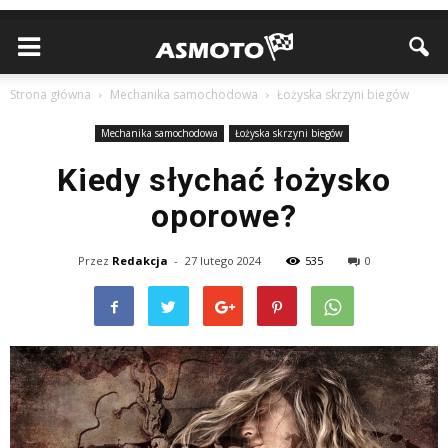
Strona główna
Mechanika samochodowa
Łożyska skrzyni biegów
Mechanika samochodowa
Łożyska skrzyni biegów
Kiedy słychać łożysko
oporowe?
Przez
Redakcja
-
27 lutego 2024
535
0