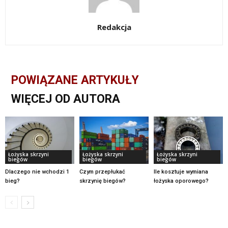
Redakcja
POWIĄZANE ARTYKUŁY
WIĘCEJ OD AUTORA
Łożyska skrzyni
Łożyska skrzyni
Łożyska skrzyni
biegów
biegów
biegów
Dlaczego nie wchodzi 1
Czym przepłukać
Ile kosztuje wymiana
bieg?
skrzynię biegów?
łożyska oporowego?