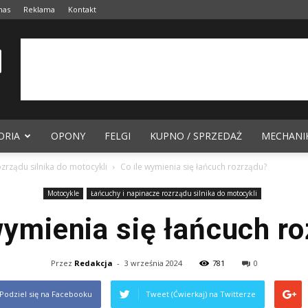
nas
Reklama
Kontakt
ORIA
OPONY
FELGI
KUPNO / SPRZEDAŻ
MECHANI
zrządu silnika do motocykli
Co ile wymienia się łańcuch rozrządu?
Motocykle
Łańcuchy i napinacze rozrządu silnika do motocykli
wymienia się łańcuch r
Przez
Redakcja
-
3 września 2024
781
0
Podziel się na Facebooku
Tweet (Ćwierkaj) na Twitterze