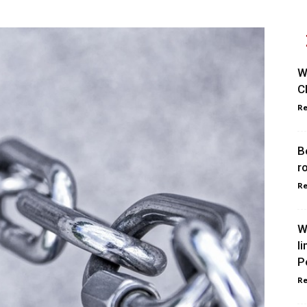
W
C
Re
B
r
Re
W
l
P
Re