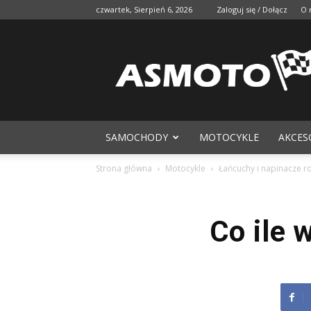
czwartek, Sierpień 6, 2026
Zaloguj się / Dołącz
O 
SAMOCHODY
MOTOCYKLE
AKCES
Strona główna
Motocykle
Łańcuchy i napinacze ro
Co ile 