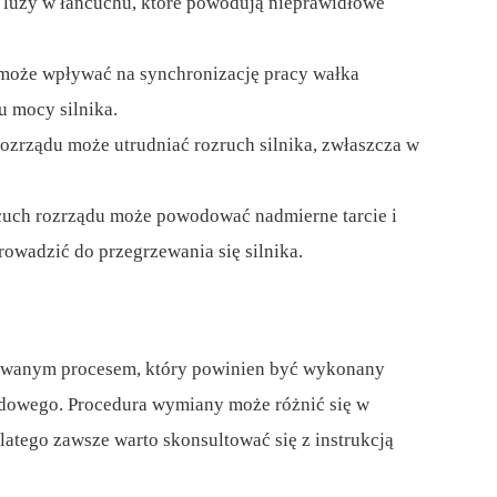
luzy w łańcuchu, które powodują nieprawidłowe
może wpływać na synchronizację pracy wałka
u mocy silnika.
ozrządu może utrudniać rozruch silnika, zwłaszcza w
ńcuch rozrządu może powodować nadmierne tarcie i
owadzić do przegrzewania się silnika.
owanym procesem, który powinien być wykonany
dowego. Procedura wymiany może różnić się w
latego zawsze warto skonsultować się z instrukcją