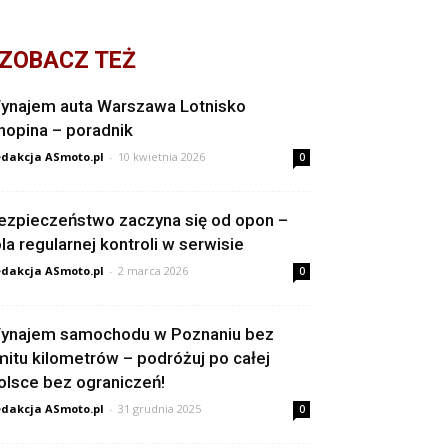
ZOBACZ TEŻ
ynajem auta Warszawa Lotnisko
hopina – poradnik
dakcja ASmoto.pl
-
10 kwietnia 2026
0
ezpieczeństwo zaczyna się od opon –
ola regularnej kontroli w serwisie
dakcja ASmoto.pl
-
2 marca 2026
0
ynajem samochodu w Poznaniu bez
imitu kilometrów – podróżuj po całej
olsce bez ograniczeń!
dakcja ASmoto.pl
-
31 grudnia 2025
0