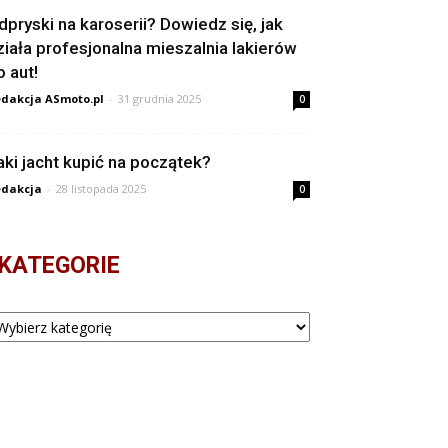
dpryski na karoserii? Dowiedz się, jak
ziała profesjonalna mieszalnia lakierów
o aut!
dakcja ASmoto.pl
-
31 grudnia 2025
0
aki jacht kupić na początek?
dakcja
-
28 listopada 2025
0
KATEGORIE
tegorie