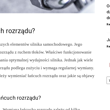
O
d
d
Re
ch rozrządu?
J
jszych elementów silnika samochodowego. Jego
Re
 rozrządu z ruchem tłoków. Właściwe funkcjonowanie
ania optymalnej wydajności silnika. Jednak jak wiele
rządu podlega zużyciu i wymaga regularnej wymiany.
ależy wymieniać łańcuch rozrządu oraz jakie są objawy
Ka
ańcuch rozrządu?
Wymiana łańcucha rozrządu zależy od kilku