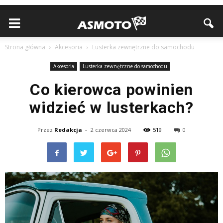
Strona główna
Akcesoria
Lusterka zewnętrzne do samochodu
Akcesoria
Lusterka zewnętrzne do samochodu
Co kierowca powinien
widzieć w lusterkach?
Przez
Redakcja
-
2 czerwca 2024
519
0