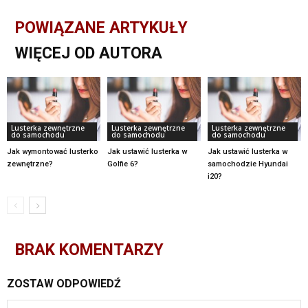
POWIĄZANE ARTYKUŁY
WIĘCEJ OD AUTORA
Lusterka zewnętrzne
Lusterka zewnętrzne
Lusterka zewnętrzne
do samochodu
do samochodu
do samochodu
Jak wymontować lusterko
Jak ustawić lusterka w
Jak ustawić lusterka w
zewnętrzne?
Golfie 6?
samochodzie Hyundai
i20?
BRAK KOMENTARZY
ZOSTAW ODPOWIEDŹ