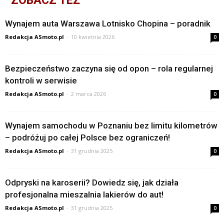
ZOBACZ TEŻ
Wynajem auta Warszawa Lotnisko Chopina – poradnik
Redakcja ASmoto.pl
-
10 kwietnia 2026
0
Bezpieczeństwo zaczyna się od opon – rola regularnej
kontroli w serwisie
Redakcja ASmoto.pl
-
2 marca 2026
0
Wynajem samochodu w Poznaniu bez limitu kilometrów
– podróżuj po całej Polsce bez ograniczeń!
Redakcja ASmoto.pl
-
31 grudnia 2025
0
Odpryski na karoserii? Dowiedz się, jak działa
profesjonalna mieszalnia lakierów do aut!
Redakcja ASmoto.pl
-
31 grudnia 2025
0