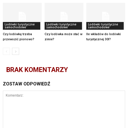
Lodówki turystyczne
Lodówki turystyczne
Lodówki turystyczne
samochodowe
samochodowe
samochodowe
Czy lodówkę trzeba
Czy lodówka może stać w
Ile wkładów do lodówki
przewozić pionowo?
zimie?
turystycznej 30l?
BRAK KOMENTARZY
ZOSTAW ODPOWIEDŹ