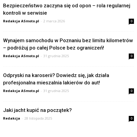
Bezpieczeństwo zaczyna się od opon – rola regularnej
kontroli w serwisie
Redakcja ASmoto.pl
-
2 marca 2026
0
Wynajem samochodu w Poznaniu bez limitu kilometrów
– podróżuj po całej Polsce bez ograniczeń!
Redakcja ASmoto.pl
-
31 grudnia 2025
0
Odpryski na karoserii? Dowiedz się, jak działa
profesjonalna mieszalnia lakierów do aut!
Redakcja ASmoto.pl
-
31 grudnia 2025
0
Jaki jacht kupić na początek?
Redakcja
-
28 listopada 2025
0