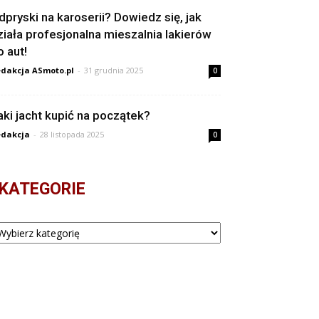
dpryski na karoserii? Dowiedz się, jak
ziała profesjonalna mieszalnia lakierów
o aut!
dakcja ASmoto.pl
-
31 grudnia 2025
0
aki jacht kupić na początek?
dakcja
-
28 listopada 2025
0
KATEGORIE
tegorie