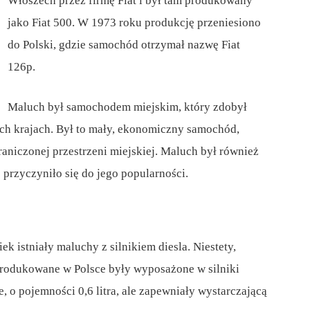
Włoszech przez firmę Fiat i był tam produkowany
jako Fiat 500. W 1973 roku produkcję przeniesiono
do Polski, gdzie samochód otrzymał nazwę Fiat
126p.
Maluch był samochodem miejskim, który zdobył
ch krajach. Był to mały, ekonomiczny samochód,
raniczonej przestrzeni miejskiej. Maluch był również
 przyczyniło się do jego popularności.
k istniały maluchy z silnikiem diesla. Niestety,
rodukowane w Polsce były wyposażone w silniki
, o pojemności 0,6 litra, ale zapewniały wystarczającą