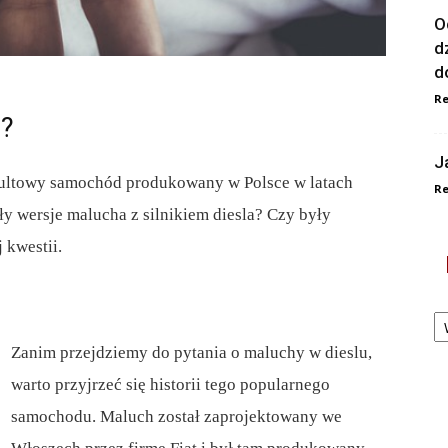
O
d
d
Re
u?
J
 kultowy samochód produkowany w Polsce w latach
Re
y wersje malucha z silnikiem diesla? Czy były
 kwestii.
Ka
Zanim przejdziemy do pytania o maluchy w dieslu,
warto przyjrzeć się historii tego popularnego
samochodu. Maluch został zaprojektowany we