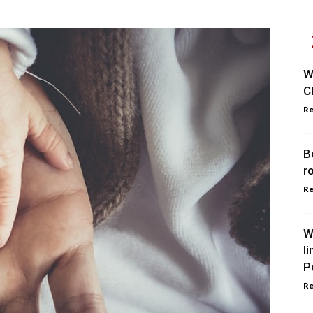
W
C
Re
B
r
Re
W
l
P
Re