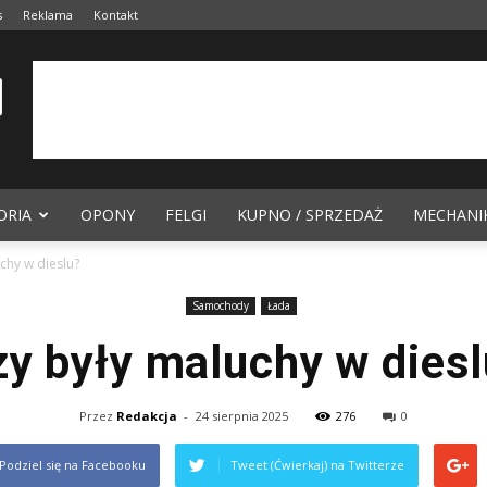
s
Reklama
Kontakt
ORIA
OPONY
FELGI
KUPNO / SPRZEDAŻ
MECHANI
chy w dieslu?
Samochody
Łada
y były maluchy w dies
Przez
Redakcja
-
24 sierpnia 2025
276
0
Podziel się na Facebooku
Tweet (Ćwierkaj) na Twitterze