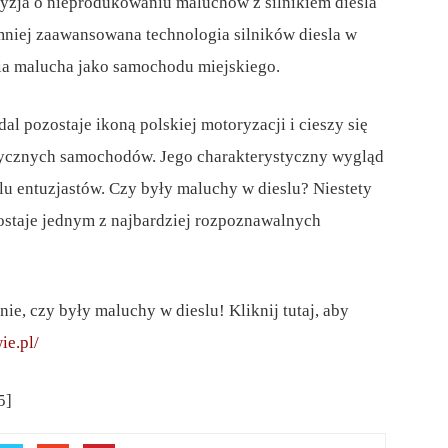
yzja o nieprodukowaniu maluchów z silnikiem diesla
mniej zaawansowana technologia silników diesla w
ia malucha jako samochodu miejskiego.
 pozostaje ikoną polskiej motoryzacji i cieszy się
sycznych samochodów. Jego charakterystyczny wygląd
elu entuzjastów. Czy były maluchy w dieslu? Niestety
ozostaje jednym z najbardziej rozpoznawalnych
e, czy były maluchy w dieslu! Kliknij tutaj, aby
ie.pl/
5]