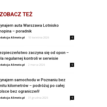
ZOBACZ TEŻ
ynajem auta Warszawa Lotnisko
hopina – poradnik
dakcja ASmoto.pl
-
10 kwietnia 2026
0
ezpieczeństwo zaczyna się od opon –
ola regularnej kontroli w serwisie
dakcja ASmoto.pl
-
2 marca 2026
0
ynajem samochodu w Poznaniu bez
imitu kilometrów – podróżuj po całej
olsce bez ograniczeń!
dakcja ASmoto.pl
-
31 grudnia 2025
0