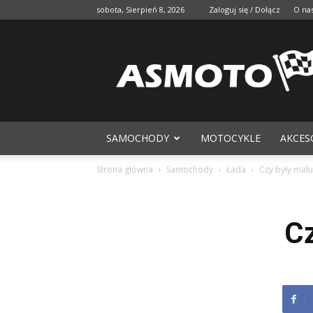
sobota, Sierpień 8, 2026
Zaloguj się / Dołącz
O na
SAMOCHODY
MOTOCYKLE
AKCES
Strona główna
Samochody
Łada
Czy były malu
Cz