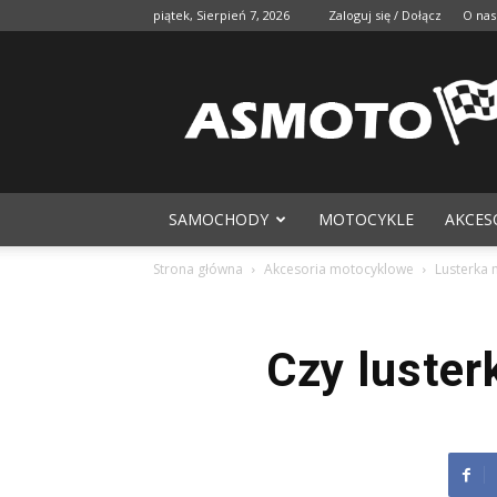
piątek, Sierpień 7, 2026
Zaloguj się / Dołącz
O nas
SAMOCHODY
MOTOCYKLE
AKCES
Strona główna
Akcesoria motocyklowe
Lusterka
Czy luste