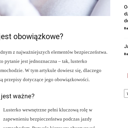
O
d
d
Re
 jest obowiązkowe?
J
ednym z najważniejszych elementów bezpieczeństwa.
Re
 pytanie jest jednoznaczna – tak, lusterko
ochodzie. W tym artykule dowiesz się, dlaczego
e są przepisy dotyczące jego obowiązkowości.
Ka
 jest ważne?
Lusterko wewnętrzne pełni kluczową rolę w
zapewnieniu bezpieczeństwa podczas jazdy