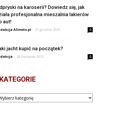
dpryski na karoserii? Dowiedz się, jak
ziała profesjonalna mieszalnia lakierów
o aut!
dakcja ASmoto.pl
-
31 grudnia 2025
0
aki jacht kupić na początek?
dakcja
-
28 listopada 2025
0
KATEGORIE
tegorie