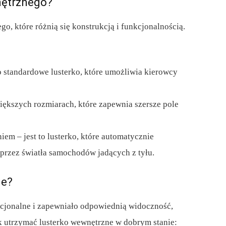
nętrznego?
go, które różnią się konstrukcją i funkcjonalnością.
o standardowe lusterko, które umożliwia kierowcy
iększych rozmiarach, które zapewnia szersze pole
em – jest to lusterko, które automatycznie
 przez światła samochodów jadących z tyłu.
ne?
kcjonalne i zapewniało odpowiednią widoczność,
ak utrzymać lusterko wewnętrzne w dobrym stanie: