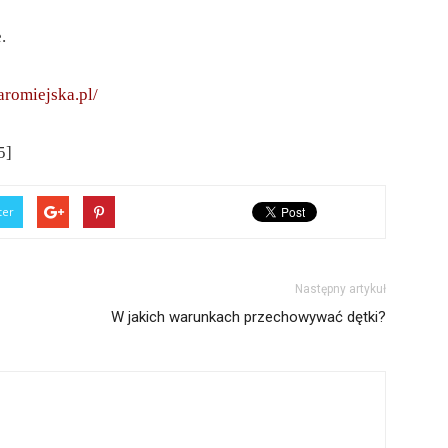
.
aromiejska.pl/
5]
ter
Następny artykuł
W jakich warunkach przechowywać dętki?