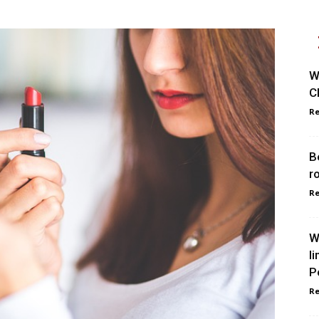
W
C
Re
B
r
Re
W
l
P
Re