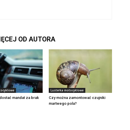
IĘCEJ OD AUTORA
tocyklowe
Lusterka motocyklowe
dostać mandat za brak
Czy można zamontować czujniki
martwego pola?