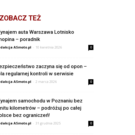
ZOBACZ TEŻ
ynajem auta Warszawa Lotnisko
hopina – poradnik
dakcja ASmoto.pl
-
10 kwietnia 2026
0
ezpieczeństwo zaczyna się od opon –
ola regularnej kontroli w serwisie
dakcja ASmoto.pl
-
2 marca 2026
0
ynajem samochodu w Poznaniu bez
imitu kilometrów – podróżuj po całej
olsce bez ograniczeń!
dakcja ASmoto.pl
-
31 grudnia 2025
0