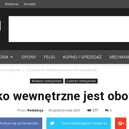
Reklama
Kontakt
ORIA
OPONY
FELGI
KUPNO / SPRZEDAŻ
MECHANI
 motocyklowe
Czy lusterko wewnętrzne jest obowiązkowe?
Akcesoria motocyklowe
Lusterka motocyklowe
rko wewnętrzne jest ob
Przez
Redakcja
-
30 października 2025
277
0
Podziel się na Facebooku
Tweet (Ćwierkaj) na Twitterze