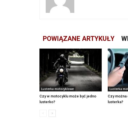
POWIĄZANE ARTYKUŁY
W
Lusterka motocyklowe
Lusterka mo
Czy w motocyklu może być jedno
Czy można 
lusterko?
lusterka?