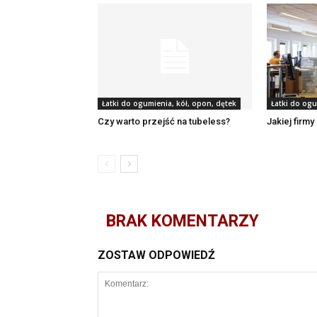
Łatki do ogumienia, kół, opon, dętek
Łatki do ogu
Czy warto przejść na tubeless?
Jakiej firmy
BRAK KOMENTARZY
ZOSTAW ODPOWIEDŹ