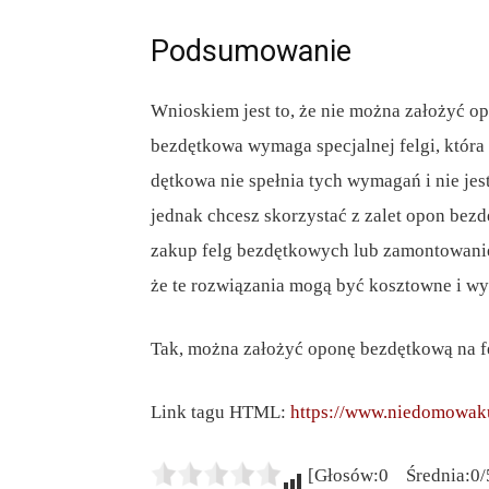
Podsumowanie
Wnioskiem jest to, że nie można założyć o
bezdętkowa wymaga specjalnej felgi, która 
dętkowa nie spełnia tych wymagań i nie je
jednak chcesz skorzystać z zalet opon bezdę
zakup felg bezdętkowych lub zamontowanie 
że te rozwiązania mogą być kosztowne i w
Tak, można założyć oponę bezdętkową na f
Link tagu HTML:
https://www.niedomowaku
[Głosów:0 Średnia:0/