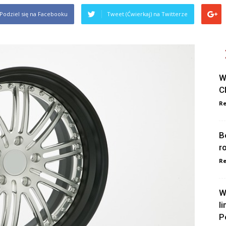
Podziel się na Facebooku
Tweet (Ćwierkaj) na Twitterze
W
C
Re
B
r
Re
W
l
P