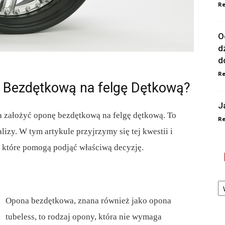
Re
O
d
d
Re
 Bezdętkową na felgę Dętkową?
J
a założyć oponę bezdętkową na felgę dętkową. To
Re
izy. W tym artykule przyjrzymy się tej kwestii i
, które pomogą podjąć właściwą decyzję.
Ka
Opona bezdętkowa, znana również jako opona
tubeless, to rodzaj opony, która nie wymaga