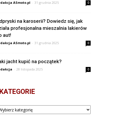
dakcja ASmoto.pl
-
31 grudnia 2025
0
dpryski na karoserii? Dowiedz się, jak
ziała profesjonalna mieszalnia lakierów
o aut!
dakcja ASmoto.pl
-
31 grudnia 2025
0
aki jacht kupić na początek?
dakcja
-
28 listopada 2025
0
KATEGORIE
tegorie