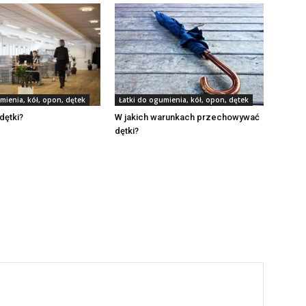
mienia, kół, opon, dętek
Łatki do ogumienia, kół, opon, dętek
 dętki?
W jakich warunkach przechowywać
dętki?