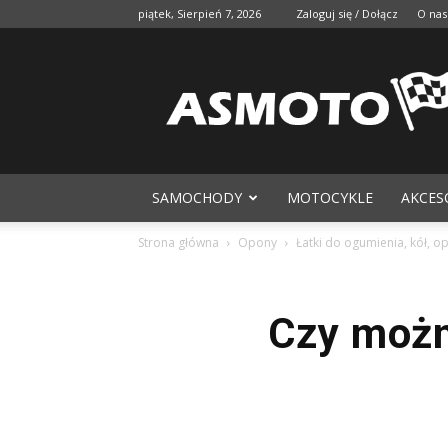
piątek, Sierpień 7, 2026
Zaloguj się / Dołącz
O nas
SAMOCHODY
MOTOCYKLE
AKCES
Strona główna
Opony
Łatki do ogumienia, kół, o
Czy możn