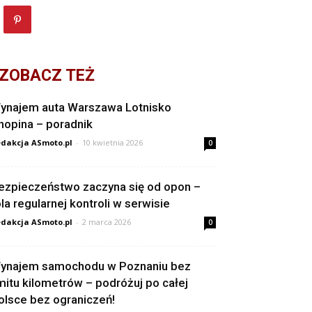
ZOBACZ TEŻ
ynajem auta Warszawa Lotnisko
hopina – poradnik
dakcja ASmoto.pl
-
10 kwietnia 2026
0
ezpieczeństwo zaczyna się od opon –
ola regularnej kontroli w serwisie
dakcja ASmoto.pl
-
2 marca 2026
0
ynajem samochodu w Poznaniu bez
imitu kilometrów – podróżuj po całej
olsce bez ograniczeń!