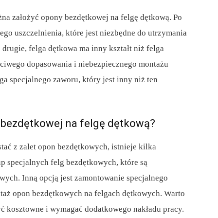
ożna założyć opony bezdętkowej na felgę dętkową. Po
ego uszczelnienia, które jest niezbędne do utrzymania
rugie, felga dętkowa ma inny kształt niż felga
ściwego dopasowania i niebezpiecznego montażu
 specjalnego zaworu, który jest inny niż ten
y bezdętkowej na felgę dętkową?
stać z zalet opon bezdętkowych, istnieje kilka
p specjalnych felg bezdętkowych, które są
ych. Inną opcją jest zamontowanie specjalnego
ntaż opon bezdętkowych na felgach dętkowych. Warto
być kosztowne i wymagać dodatkowego nakładu pracy.