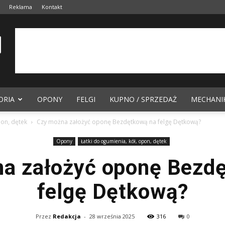
Reklama
Kontakt
ORIA
OPONY
FELGI
KUPNO / SPRZEDAŻ
MECHANI
pon, dętek
Czy można założyć oponę Bezdętkową na felgę Dętkową?
Opony
Łatki do ogumienia, kół, opon, dętek
a założyć oponę Bezd
felgę Dętkową?
Przez
Redakcja
-
28 września 2025
316
0