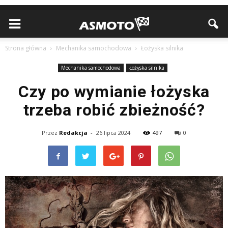
Strona główna
Mechanika samochodowa
Łożyska silnika
Mechanika samochodowa
Łożyska silnika
Czy po wymianie łożyska
trzeba robić zbieżność?
Przez
Redakcja
-
26 lipca 2024
497
0