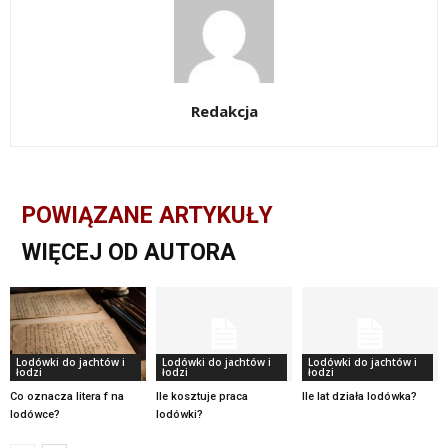
Redakcja
POWIĄZANE ARTYKUŁY
WIĘCEJ OD AUTORA
Lodówki do jachtów i
Lodówki do jachtów i
Lodówki do jachtów i
łodzi
łodzi
łodzi
Co oznacza litera f na
Ile kosztuje praca
Ile lat działa lodówka?
lodówce?
lodówki?