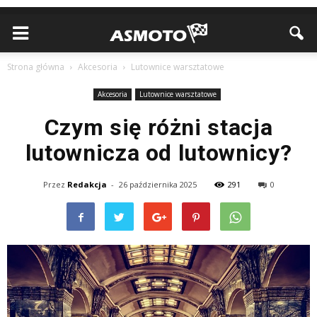
Strona główna
Akcesoria
Lutownice warsztatowe
Akcesoria
Lutownice warsztatowe
Czym się różni stacja
lutownicza od lutownicy?
Przez
Redakcja
-
26 października 2025
291
0