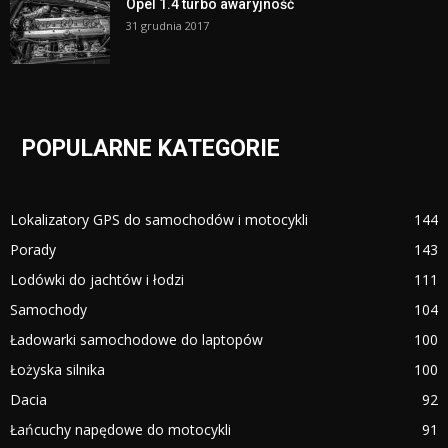
Opel 1.4 turbo awaryjność
31 grudnia 2017
POPULARNE KATEGORIE
Lokalizatory GPS do samochodów i motocykli
144
Porady
143
Lodówki do jachtów i łodzi
111
Samochody
104
Ładowarki samochodowe do laptopów
100
Łożyska silnika
100
Dacia
92
Łańcuchy napędowe do motocykli
91