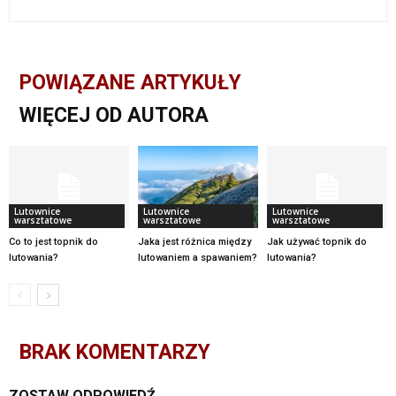
POWIĄZANE ARTYKUŁY
WIĘCEJ OD AUTORA
Lutownice
Lutownice
Lutownice
warsztatowe
warsztatowe
warsztatowe
Co to jest topnik do
Jaka jest różnica między
Jak używać topnik do
lutowania?
lutowaniem a spawaniem?
lutowania?
BRAK KOMENTARZY
ZOSTAW ODPOWIEDŹ