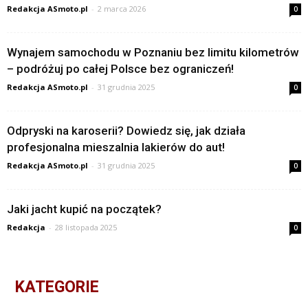
Redakcja ASmoto.pl
-
2 marca 2026
0
Wynajem samochodu w Poznaniu bez limitu kilometrów
– podróżuj po całej Polsce bez ograniczeń!
Redakcja ASmoto.pl
-
31 grudnia 2025
0
Odpryski na karoserii? Dowiedz się, jak działa
profesjonalna mieszalnia lakierów do aut!
Redakcja ASmoto.pl
-
31 grudnia 2025
0
Jaki jacht kupić na początek?
Redakcja
-
28 listopada 2025
0
KATEGORIE