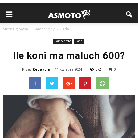
Strona główna
Samochody
Łada
Samochody
Łada
Ile koni ma maluch 600?
Przez
Redakcja
-
11 kwietnia 2024
572
0