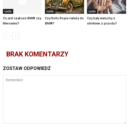
Łada
Łada
Łada
Co jest szybsze BMW czy
Czy Rolls Royce należy do
Czy były maluchy z
Mercedes?
BMW?
silnikiem z przodu?
BRAK KOMENTARZY
ZOSTAW ODPOWIEDŹ