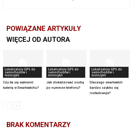
POWIĄZANE ARTYKUŁY
WIĘCEJ OD AUTORA
Lokalizatory GPS do
Lokalizatory GPS do
Lokalizatory GPS do
samochodów i
samochodów i
samochodów i
motocykli
motocykli
motocykli
Czy da się wymienić
Jak zlokalizować osobę
Dlaczego smartwatch
baterię w Smartwatchu?
po numerze telefonu?
bardzo szybko się
rozładowuje?
BRAK KOMENTARZY