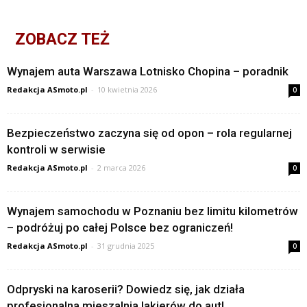
ZOBACZ TEŻ
Wynajem auta Warszawa Lotnisko Chopina – poradnik
Redakcja ASmoto.pl
-
10 kwietnia 2026
0
Bezpieczeństwo zaczyna się od opon – rola regularnej
kontroli w serwisie
Redakcja ASmoto.pl
-
2 marca 2026
0
Wynajem samochodu w Poznaniu bez limitu kilometrów
– podróżuj po całej Polsce bez ograniczeń!
Redakcja ASmoto.pl
-
31 grudnia 2025
0
Odpryski na karoserii? Dowiedz się, jak działa
profesjonalna mieszalnia lakierów do aut!