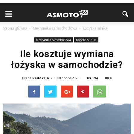
Strona główna
Mechanika samochodowa
Łożyska silnika
Mechanika samochodowa
Łożyska silnika
Ile kosztuje wymiana
łożyska w samochodzie?
Przez
Redakcja
-
1 listopada 2025
294
0