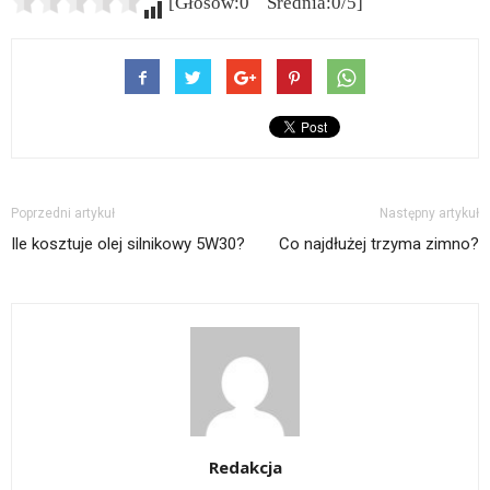
[Głosów:0 Średnia:0/5]
Poprzedni artykuł
Następny artykuł
Ile kosztuje olej silnikowy 5W30?
Co najdłużej trzyma zimno?
Redakcja