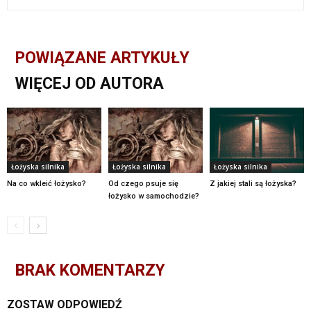
POWIĄZANE ARTYKUŁY
WIĘCEJ OD AUTORA
Łożyska silnika
Łożyska silnika
Łożyska silnika
Na co wkleić łożysko?
Od czego psuje się
Z jakiej stali są łożyska?
łożysko w samochodzie?
BRAK KOMENTARZY
ZOSTAW ODPOWIEDŹ