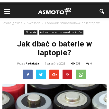
Strona główna
Akcesoria
Ładowarki samochodowe do laptopów
Akcesoria
Ładowarki samochodowe do laptopów
Jak dbać o baterie w
laptopie?
Przez
Redakcja
-
17 września 2025
233
0