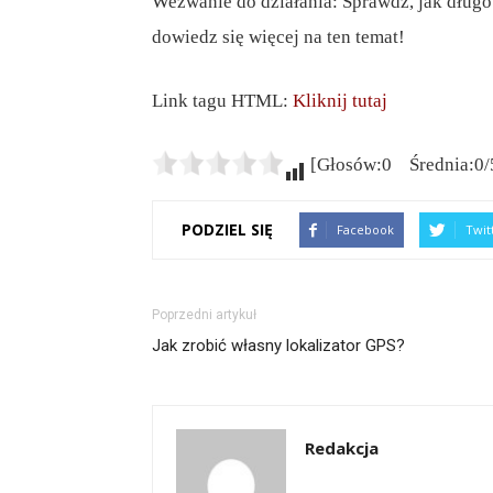
Wezwanie do działania: Sprawdź, jak dług
dowiedz się więcej na ten temat!
Link tagu HTML:
Kliknij tutaj
[Głosów:0 Średnia:0/
PODZIEL SIĘ
Facebook
Twit
Poprzedni artykuł
Jak zrobić własny lokalizator GPS?
Redakcja