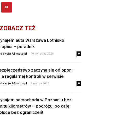
ZOBACZ TEŻ
ynajem auta Warszawa Lotnisko
hopina – poradnik
dakcja ASmoto.pl
-
10 kwietnia 2026
0
ezpieczeństwo zaczyna się od opon –
ola regularnej kontroli w serwisie
dakcja ASmoto.pl
-
2 marca 2026
0
ynajem samochodu w Poznaniu bez
imitu kilometrów – podróżuj po całej
olsce bez ograniczeń!