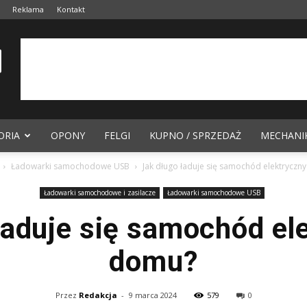
Reklama
Kontakt
ORIA
OPONY
FELGI
KUPNO / SPRZEDAŻ
MECHANI
Ładowarki samochodowe USB
Jak długo ładuje się samochód elektryczn
Ładowarki samochodowe i zasilacze
Ładowarki samochodowe USB
ładuje się samochód el
domu?
Przez
Redakcja
-
9 marca 2024
579
0