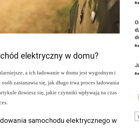
Re
O
d
d
Re
ochód elektryczny w domu?
J
ularniejsze, a ich ładowanie w domu jest wygodnym i
Re
sób zastanawia się, jak długo trwa proces ładowania
ykule dowiesz się, jakie czynniki wpływają na czas
ces.
Ka
ładowania samochodu elektrycznego w