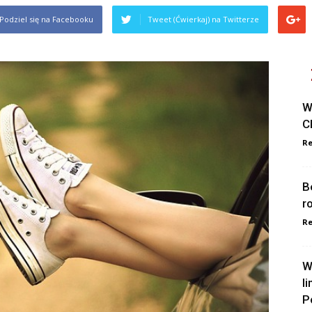
Podziel się na Facebooku
Tweet (Ćwierkaj) na Twitterze
W
C
Re
B
r
Re
W
l
P