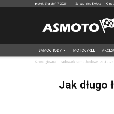
piątek, Sierpień 7, 2026
Zaloguj się / Dołącz
O nas
SAMOCHODY
MOTOCYKLE
AKCES
Strona główna
Ładowarki samochodowe i zasilacze
Jak długo 