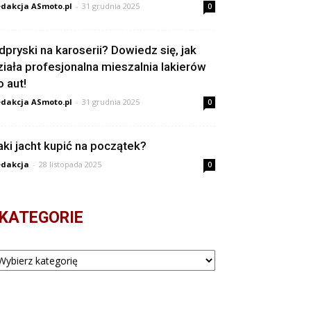
dakcja ASmoto.pl
-
31 grudnia 2025
0
dpryski na karoserii? Dowiedz się, jak
ziała profesjonalna mieszalnia lakierów
o aut!
dakcja ASmoto.pl
-
31 grudnia 2025
0
aki jacht kupić na początek?
dakcja
-
28 listopada 2025
0
KATEGORIE
tegorie