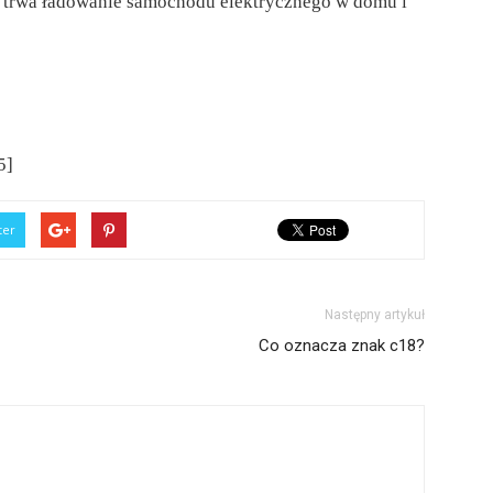
o trwa ładowanie samochodu elektrycznego w domu i
5]
ter
Następny artykuł
Co oznacza znak c18?