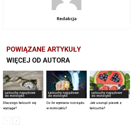
Redakcja
POWIĄZANE ARTYKUŁY
WIĘCEJ OD AUTORA
Łańcuchy napędowe
Łańcuchy napędowe
Łańcuchy napędowe
do motocykli
do motocykli
do motocykli
Dlaczego łańcuch się
Co ile wymiana rozrządu
Jak usunąć piasek z
wyciąga?
w motocyklu?
łańcucha?