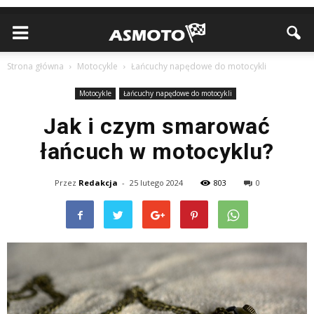
Strona główna
Motocykle
Łańcuchy napędowe do motocykli
Motocykle
Łańcuchy napędowe do motocykli
Jak i czym smarować
łańcuch w motocyklu?
Przez
Redakcja
-
25 lutego 2024
803
0