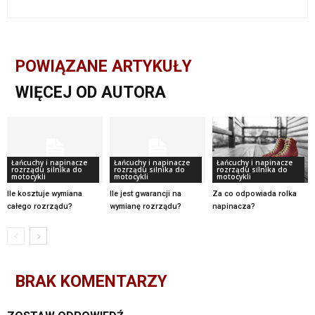
POWIĄZANE ARTYKUŁY
WIĘCEJ OD AUTORA
Łańcuchy i napinacze
Łańcuchy i napinacze
Łańcuchy i napinacze
rozrządu silnika do
rozrządu silnika do
rozrządu silnika do
motocykli
motocykli
motocykli
Ile kosztuje wymiana
Ile jest gwarancji na
Za co odpowiada rolka
całego rozrządu?
wymianę rozrządu?
napinacza?
BRAK KOMENTARZY