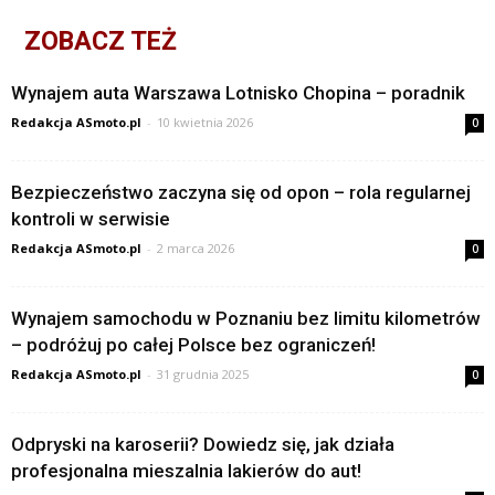
ZOBACZ TEŻ
Wynajem auta Warszawa Lotnisko Chopina – poradnik
Redakcja ASmoto.pl
-
10 kwietnia 2026
0
Bezpieczeństwo zaczyna się od opon – rola regularnej
kontroli w serwisie
Redakcja ASmoto.pl
-
2 marca 2026
0
Wynajem samochodu w Poznaniu bez limitu kilometrów
– podróżuj po całej Polsce bez ograniczeń!
Redakcja ASmoto.pl
-
31 grudnia 2025
0
Odpryski na karoserii? Dowiedz się, jak działa
profesjonalna mieszalnia lakierów do aut!