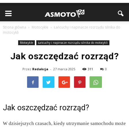
Strona główna
Motocykle
Łańcuchy i napinacze rozrządu silnika do
motocykli
Motocykle
Łańcuchy i napinacze rozrządu silnika do motocykli
Jak oszczędzać rozrząd?
Przez
Redakcja
-
27 marca 2025
311
0
Jak oszczędzać rozrząd?
W dzisiejszych czasach, kiedy utrzymanie samochodu może