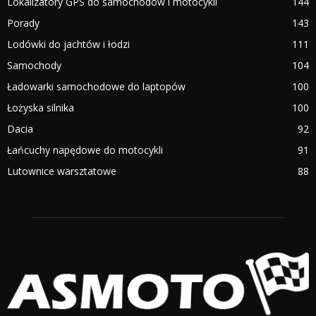
Lokalizatory GPS do samochodów i motocykli
144
Porady
143
Lodówki do jachtów i łodzi
111
Samochody
104
Ładowarki samochodowe do laptopów
100
Łożyska silnika
100
Dacia
92
Łańcuchy napędowe do motocykli
91
Lutownice warsztatowe
88