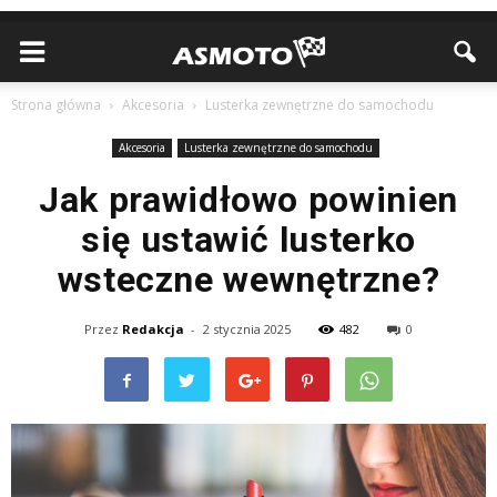
Strona główna
Akcesoria
Lusterka zewnętrzne do samochodu
Akcesoria
Lusterka zewnętrzne do samochodu
Jak prawidłowo powinien
się ustawić lusterko
wsteczne wewnętrzne?
Przez
Redakcja
-
2 stycznia 2025
482
0