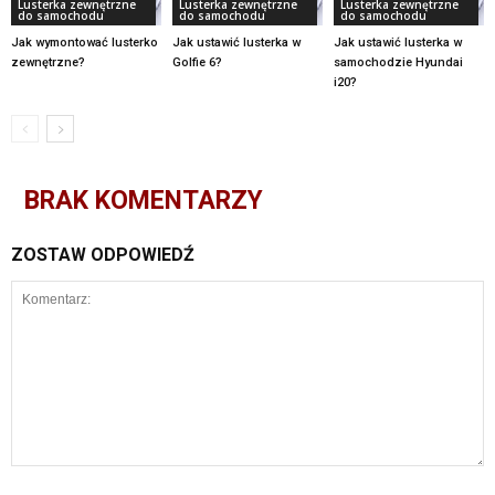
Lusterka zewnętrzne
Lusterka zewnętrzne
Lusterka zewnętrzne
do samochodu
do samochodu
do samochodu
Jak wymontować lusterko
Jak ustawić lusterka w
Jak ustawić lusterka w
zewnętrzne?
Golfie 6?
samochodzie Hyundai
i20?
BRAK KOMENTARZY
ZOSTAW ODPOWIEDŹ