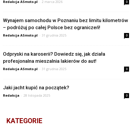
Redakcja ASmoto.pl
-
2 marca 2026
0
Wynajem samochodu w Poznaniu bez limitu kilometrów
– podróżuj po całej Polsce bez ograniczeń!
Redakcja ASmoto.pl
-
31 grudnia 2025
0
Odpryski na karoserii? Dowiedz się, jak działa
profesjonalna mieszalnia lakierów do aut!
Redakcja ASmoto.pl
-
31 grudnia 2025
0
Jaki jacht kupić na początek?
Redakcja
-
28 listopada 2025
0
KATEGORIE