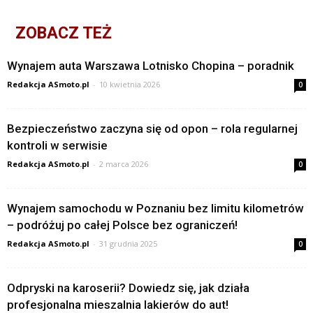
ZOBACZ TEŻ
Wynajem auta Warszawa Lotnisko Chopina – poradnik
Redakcja ASmoto.pl
-
10 kwietnia 2026
0
Bezpieczeństwo zaczyna się od opon – rola regularnej
kontroli w serwisie
Redakcja ASmoto.pl
-
2 marca 2026
0
Wynajem samochodu w Poznaniu bez limitu kilometrów
– podróżuj po całej Polsce bez ograniczeń!
Redakcja ASmoto.pl
-
31 grudnia 2025
0
Odpryski na karoserii? Dowiedz się, jak działa
profesjonalna mieszalnia lakierów do aut!