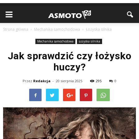
Strona główna
Mechanika samochodowa
Łożyska silnika
Mechanika samochodowa
Łożyska silnika
Jak sprawdzić czy łożysko
huczy?
Przez
Redakcja
-
20 sierpnia 2025
295
0