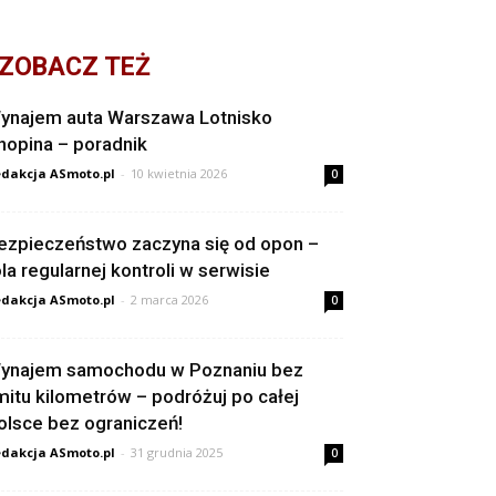
ZOBACZ TEŻ
ynajem auta Warszawa Lotnisko
hopina – poradnik
dakcja ASmoto.pl
-
10 kwietnia 2026
0
ezpieczeństwo zaczyna się od opon –
ola regularnej kontroli w serwisie
dakcja ASmoto.pl
-
2 marca 2026
0
ynajem samochodu w Poznaniu bez
imitu kilometrów – podróżuj po całej
olsce bez ograniczeń!
dakcja ASmoto.pl
-
31 grudnia 2025
0