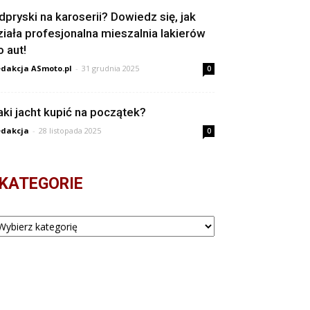
dpryski na karoserii? Dowiedz się, jak
ziała profesjonalna mieszalnia lakierów
o aut!
dakcja ASmoto.pl
-
31 grudnia 2025
0
aki jacht kupić na początek?
dakcja
-
28 listopada 2025
0
KATEGORIE
tegorie