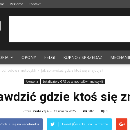
nas
Reklama
Kontakt
ORIA
OPONY
FELGI
KUPNO / SPRZEDAŻ
MECHANI
amochodów i motocykli
Jak sprawdzić gdzie ktoś się znajduje?
Akcesoria
Lokalizatory GPS do samochodów i motocykli
awdzić gdzie ktoś się z
Przez
Redakcja
-
13 marca 2025
282
0
Podziel się na Facebooku
Tweet (Ćwierkaj) na Twitterze