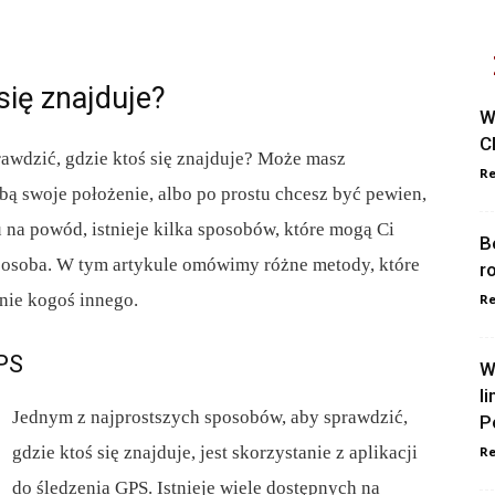
się znajduje?
W
C
rawdzić, gdzie ktoś się znajduje? Może masz
Re
obą swoje położenie, albo po prostu chcesz być pewien,
 na powód, istnieje kilka sposobów, które mogą Ci
B
a osoba. W tym artykule omówimy różne metody, które
r
nie kogoś innego.
Re
GPS
W
l
Jednym z najprostszych sposobów, aby sprawdzić,
P
gdzie ktoś się znajduje, jest skorzystanie z aplikacji
Re
do śledzenia GPS. Istnieje wiele dostępnych na