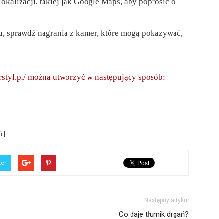
lokalizacji, takiej jak Google Maps, aby poprosić o
gu, sprawdź nagrania z kamer, które mogą pokazywać,
erstyl.pl/ można utworzyć w następujący sposób:
5]
ter
Następny artykuł
Co daje tłumik drgań?