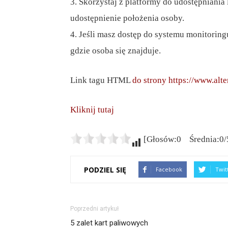
3. Skorzystaj z platformy do udostępniania 
udostępnienie położenia osoby.
4. Jeśli masz dostęp do systemu monitorin
gdzie osoba się znajduje.
Link tagu HTML
do strony https://www.alt
Kliknij tutaj
[Głosów:0 Średnia:0/
PODZIEL SIĘ
Facebook
Twit
Poprzedni artykuł
5 zalet kart paliwowych