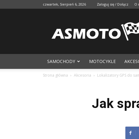
czwartek, Sierpień 6, 2026
Zaloguj się / Dołącz
O 
SAMOCHODY
MOTOCYKLE
AKCES
Strona główna
Akcesoria
Lokalizatory GPS do s
Jak spr