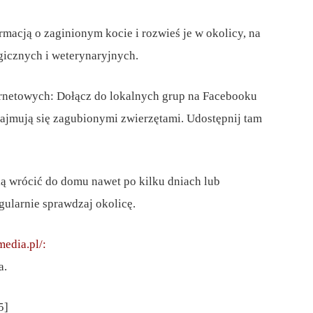
rmacją o zaginionym kocie i rozwieś je w okolicy, na
gicznych i weterynaryjnych.
nternetowych: Dołącz do lokalnych grup na Facebooku
zajmują się zagubionymi zwierzętami. Udostępnij tam
afią wrócić do domu nawet po kilku dniach lub
gularnie sprawdzaj okolicę.
media.pl/:
a.
5]