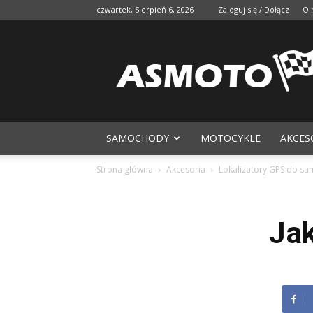
czwartek, Sierpień 6, 2026
Zaloguj się / Dołącz
O 
SAMOCHODY
MOTOCYKLE
AKCES
Strona główna
Akcesoria
Lokalizatory GPS do s
Jak