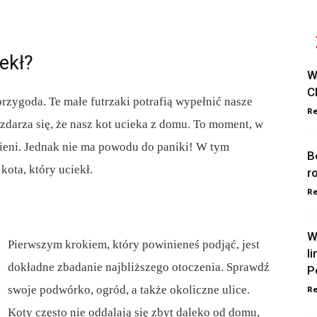
ekł?
W
C
przygoda. Te małe futrzaki potrafią wypełnić nasze
Re
i zdarza się, że nasz kot ucieka z domu. To moment, w
ieni. Jednak nie ma powodu do paniki! W tym
B
kota, który uciekł.
r
Re
W
Pierwszym krokiem, który powinieneś podjąć, jest
l
dokładne zbadanie najbliższego otoczenia. Sprawdź
P
swoje podwórko, ogród, a także okoliczne ulice.
Re
Koty często nie oddalają się zbyt daleko od domu,