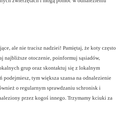
onych zwierzętach i mogą pomóc w odnalezieniu
ce, ale nie tracisz nadziei! Pamiętaj, że koty często
aj najbliższe otoczenie, poinformuj sąsiadów,
okalnych grup oraz skontaktuj się z lokalnym
ań podejmiesz, tym większa szansa na odnalezienie
ównież o regularnym sprawdzaniu schronisk i
naleziony przez kogoś innego. Trzymamy kciuki za