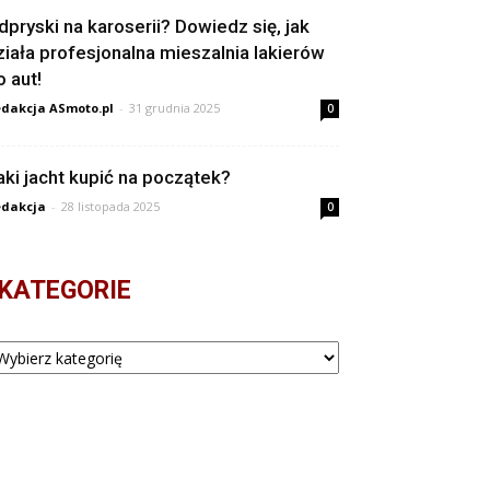
dpryski na karoserii? Dowiedz się, jak
ziała profesjonalna mieszalnia lakierów
o aut!
dakcja ASmoto.pl
-
31 grudnia 2025
0
aki jacht kupić na początek?
dakcja
-
28 listopada 2025
0
KATEGORIE
tegorie