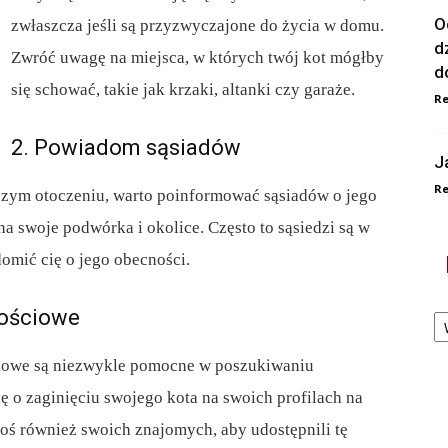
O
zwłaszcza jeśli są przyzwyczajone do życia w domu.
d
Zwróć uwagę na miejsca, w których twój kot mógłby
d
się schować, takie jak krzaki, altanki czy garaże.
Re
2. Powiadom sąsiadów
J
Re
iższym otoczeniu, warto poinformować sąsiadów o jego
na swoje podwórka i okolice. Często to sąsiedzi są w
omić cię o jego obecności.
Ka
nościowe
ciowe są niezwykle pomocne w poszukiwaniu
ę o zaginięciu swojego kota na swoich profilach na
roś również swoich znajomych, aby udostępnili tę