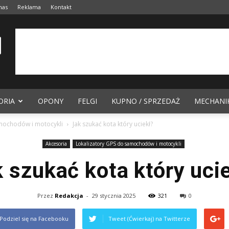
nas
Reklama
Kontakt
ORIA
OPONY
FELGI
KUPNO / SPRZEDAŻ
MECHANI
amochodów i motocykli
Jak szukać kota który uciekł?
Akcesoria
Lokalizatory GPS do samochodów i motocykli
 szukać kota który uci
Przez
Redakcja
-
29 stycznia 2025
321
0
Podziel się na Facebooku
Tweet (Ćwierkaj) na Twitterze