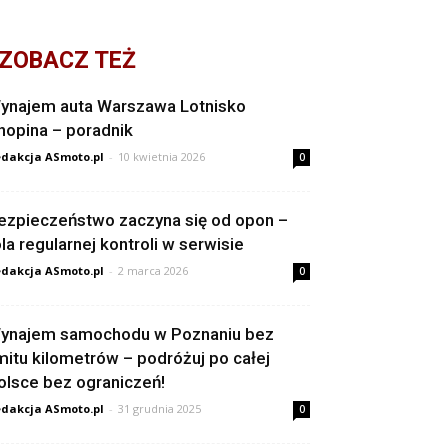
ZOBACZ TEŻ
ynajem auta Warszawa Lotnisko
hopina – poradnik
dakcja ASmoto.pl
-
10 kwietnia 2026
0
ezpieczeństwo zaczyna się od opon –
ola regularnej kontroli w serwisie
dakcja ASmoto.pl
-
2 marca 2026
0
ynajem samochodu w Poznaniu bez
imitu kilometrów – podróżuj po całej
olsce bez ograniczeń!
dakcja ASmoto.pl
-
31 grudnia 2025
0