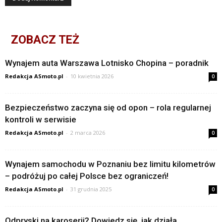
ZOBACZ TEŻ
Wynajem auta Warszawa Lotnisko Chopina – poradnik
Redakcja ASmoto.pl
-
10 kwietnia 2026
0
Bezpieczeństwo zaczyna się od opon – rola regularnej
kontroli w serwisie
Redakcja ASmoto.pl
-
2 marca 2026
0
Wynajem samochodu w Poznaniu bez limitu kilometrów
– podróżuj po całej Polsce bez ograniczeń!
Redakcja ASmoto.pl
-
31 grudnia 2025
0
Odpryski na karoserii? Dowiedz się, jak działa