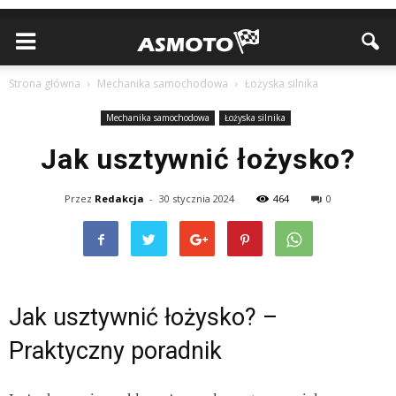
Strona główna
Mechanika samochodowa
Łożyska silnika
Mechanika samochodowa
Łożyska silnika
Jak usztywnić łożysko?
Przez
Redakcja
-
30 stycznia 2024
464
0
Jak usztywnić łożysko? –
Praktyczny poradnik