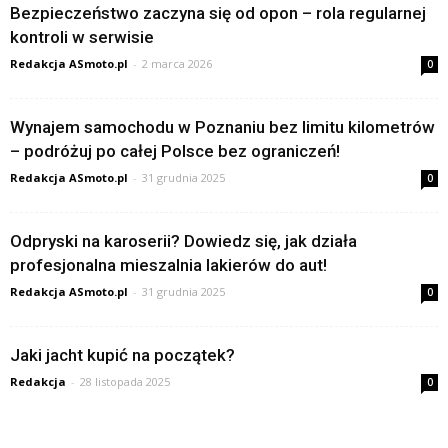
Bezpieczeństwo zaczyna się od opon – rola regularnej
kontroli w serwisie
Redakcja ASmoto.pl
-
2 marca 2026
0
Wynajem samochodu w Poznaniu bez limitu kilometrów
– podróżuj po całej Polsce bez ograniczeń!
Redakcja ASmoto.pl
-
31 grudnia 2025
0
Odpryski na karoserii? Dowiedz się, jak działa
profesjonalna mieszalnia lakierów do aut!
Redakcja ASmoto.pl
-
31 grudnia 2025
0
Jaki jacht kupić na początek?
Redakcja
-
28 listopada 2025
0