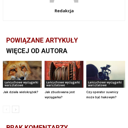
Redakcja
POWIĄZANE ARTYKUŁY
WIĘCEJ OD AUTORA
Łańcuchowe wyciągarki
Łańcuchowe wyciągarki
Łańcuchowe wyciągarki
warsztatowe
warsztatowe
warsztatowe
Jak działa wielokrążek?
Jak zbudowana jest
Czy operator suwnicy
wyciągarka?
może być hakowym?
BRAK KOMENTARZY