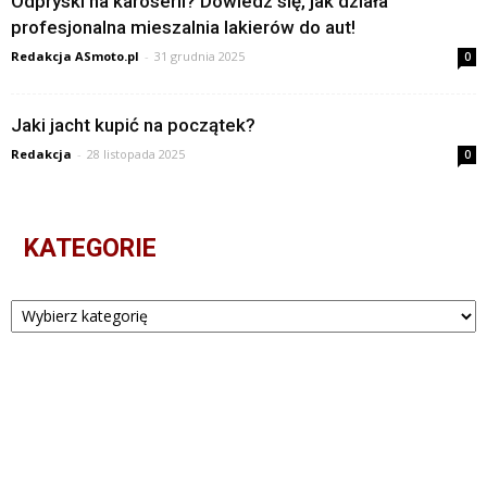
Odpryski na karoserii? Dowiedz się, jak działa
profesjonalna mieszalnia lakierów do aut!
Redakcja ASmoto.pl
-
31 grudnia 2025
0
Jaki jacht kupić na początek?
Redakcja
-
28 listopada 2025
0
KATEGORIE
Kategorie