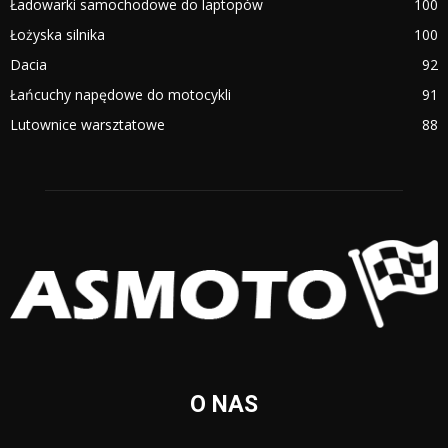
Ładowarki samochodowe do laptopów
100
Łożyska silnika
100
Dacia
92
Łańcuchy napędowe do motocykli
91
Lutownice warsztatowe
88
O NAS