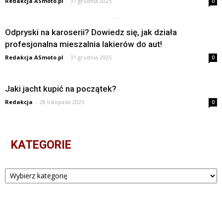
Redakcja ASmoto.pl
-
31 grudnia 2025
0
Odpryski na karoserii? Dowiedz się, jak działa
profesjonalna mieszalnia lakierów do aut!
Redakcja ASmoto.pl
-
31 grudnia 2025
0
Jaki jacht kupić na początek?
Redakcja
-
28 listopada 2025
0
KATEGORIE
Kategorie