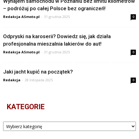
Wynajem samochodu w Poznaniu bez limitu kilometrów
– podróżuj po całej Polsce bez ograniczeń!
Redakcja ASmoto.pl
-
31 grudnia 2025
0
Odpryski na karoserii? Dowiedz się, jak działa
profesjonalna mieszalnia lakierów do aut!
Redakcja ASmoto.pl
-
31 grudnia 2025
0
Jaki jacht kupić na początek?
Redakcja
-
28 listopada 2025
0
KATEGORIE
Kategorie