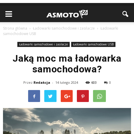
Strona główna
Ładowarki samochodowe i zasilacze
Ładowarki
samochodowe USB
Ładowarki samochodowe i zasilacze
Ładowarki samochodowe USB
Jaką moc ma ładowarka
samochodowa?
Przez
Redakcja
-
14 lutego 2024
603
0