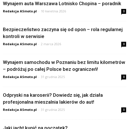
Wynajem auta Warszawa Lotnisko Chopina – poradnik
Redakcja ASmoto.pl
-
10 kwietnia 2026
0
Bezpieczeństwo zaczyna się od opon – rola regularnej
kontroli w serwisie
Redakcja ASmoto.pl
-
2 marca 2026
0
Wynajem samochodu w Poznaniu bez limitu kilometrów
– podróżuj po całej Polsce bez ograniczeń!
Redakcja ASmoto.pl
-
31 grudnia 2025
0
Odpryski na karoserii? Dowiedz się, jak działa
profesjonalna mieszalnia lakierów do aut!
Redakcja ASmoto.pl
-
31 grudnia 2025
0
Jaki jacht kupić na początek?