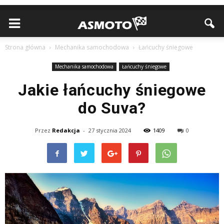
Strona główna
Mechanika samochodowa
Łańcuchy śniegowe
Mechanika samochodowa
Łańcuchy śniegowe
Jakie łańcuchy śniegowe
do Suva?
Przez
Redakcja
-
27 stycznia 2024
1409
0