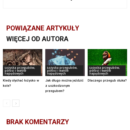
POWIĄZANE ARTYKUŁY
WIĘCEJ OD AUTORA
Łożyska przegubów,
Łożyska przegubów,
Łożyska przegubów,
półosi i wałów
półosi i wałów
półosi i wałów
napędowych
napędowych
napędowych
Kiedy słychać łożysko w
Jak długo można jeździć
Dlaczego przegub stuka?
kole?
z uszkodzonym
przegubem?
BRAK KOMENTARZY