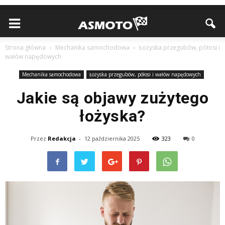
Strona główna
Mechanika samochodowa
Łożyska przegubów, półosi i
wałów napędowych
Mechanika samochodowa
Łożyska przegubów, półosi i wałów napędowych
Jakie są objawy zużytego
łożyska?
Przez
Redakcja
-
12 października 2025
323
0