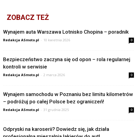
ZOBACZ TEŻ
Wynajem auta Warszawa Lotnisko Chopina – poradnik
Redakcja ASmoto.pl
-
10 kwietnia 2026
0
Bezpieczeństwo zaczyna się od opon – rola regularnej
kontroli w serwisie
Redakcja ASmoto.pl
-
2 marca 2026
0
Wynajem samochodu w Poznaniu bez limitu kilometrów
– podróżuj po całej Polsce bez ograniczeń!
Redakcja ASmoto.pl
-
31 grudnia 2025
0
Odpryski na karoserii? Dowiedz się, jak działa
profesjonalna mieszalnia lakierów do aut!