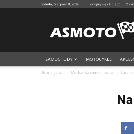
sobota, Sierpień 8, 2026
Zaloguj się / Dołącz
O na
SAMOCHODY
MOTOCYKLE
AKCES
Strona główna
Mechanika samochodowa
Łącznik
Na