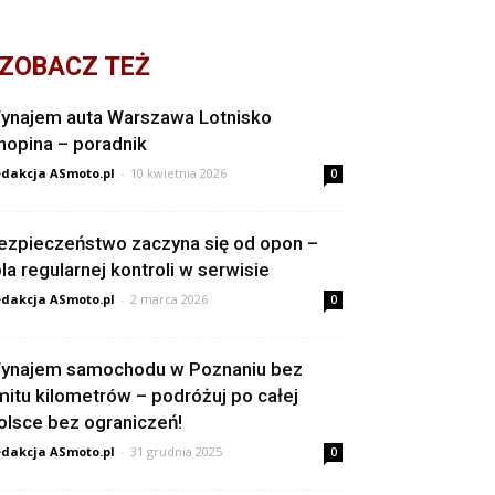
ZOBACZ TEŻ
ynajem auta Warszawa Lotnisko
hopina – poradnik
dakcja ASmoto.pl
-
10 kwietnia 2026
0
ezpieczeństwo zaczyna się od opon –
ola regularnej kontroli w serwisie
dakcja ASmoto.pl
-
2 marca 2026
0
ynajem samochodu w Poznaniu bez
imitu kilometrów – podróżuj po całej
olsce bez ograniczeń!
dakcja ASmoto.pl
-
31 grudnia 2025
0