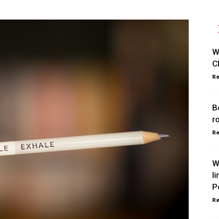
W
C
Re
B
r
Re
W
l
P
Re