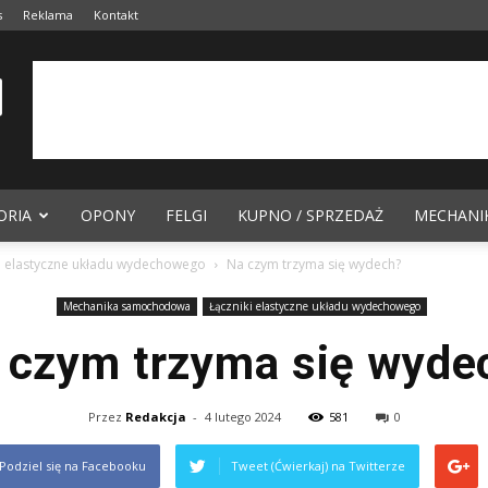
s
Reklama
Kontakt
ORIA
OPONY
FELGI
KUPNO / SPRZEDAŻ
MECHANI
i elastyczne układu wydechowego
Na czym trzyma się wydech?
Mechanika samochodowa
Łączniki elastyczne układu wydechowego
 czym trzyma się wyde
Przez
Redakcja
-
4 lutego 2024
581
0
Podziel się na Facebooku
Tweet (Ćwierkaj) na Twitterze