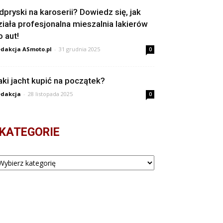
dpryski na karoserii? Dowiedz się, jak
ziała profesjonalna mieszalnia lakierów
o aut!
dakcja ASmoto.pl
-
31 grudnia 2025
0
aki jacht kupić na początek?
dakcja
-
28 listopada 2025
0
KATEGORIE
tegorie