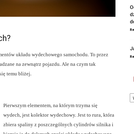
O
d
d
Re
ch?
J
ementów układu wydechowego samochodu. To przez
Re
wadzane na zewnątrz pojazdu. Ale na czym tak
ię temu bliżej.
Ka
Pierwszym elementem, na którym trzyma się
wydech, jest kolektor wydechowy. Jest to rura, która
zbiera spaliny z poszczególnych cylindrów silnika i