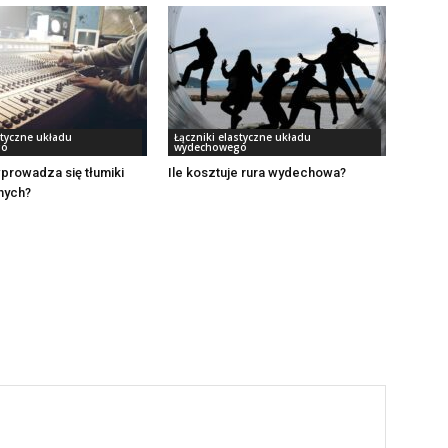
styczne układu
Łączniki elastyczne układu
go
wydechowego
prowadza się tłumiki
Ile kosztuje rura wydechowa?
nych?