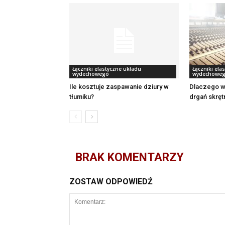
Łączniki elastyczne układu
Łączniki ela
wydechowego
wydechowe
Ile kosztuje zaspawanie dziury w
Dlaczego w
tłumiku?
drgań skręt
BRAK KOMENTARZY
ZOSTAW ODPOWIEDŹ