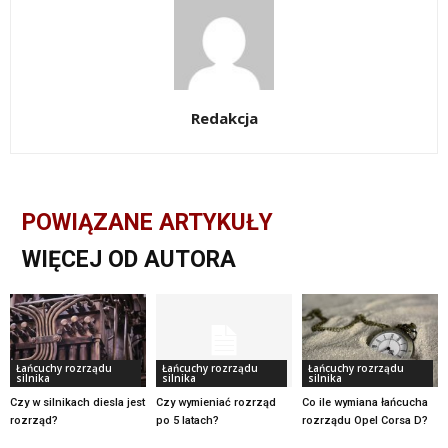
Redakcja
POWIĄZANE ARTYKUŁY
WIĘCEJ OD AUTORA
Łańcuchy rozrządu
Łańcuchy rozrządu
Łańcuchy rozrządu
silnika
silnika
silnika
Czy w silnikach diesla jest
Czy wymieniać rozrząd
Co ile wymiana łańcucha
rozrząd?
po 5 latach?
rozrządu Opel Corsa D?