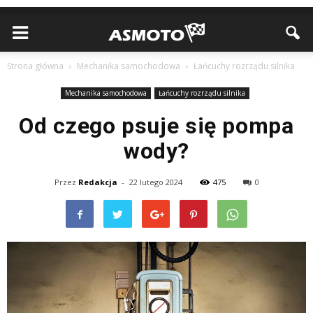
Strona główna
Mechanika samochodowa
Łańcuchy rozrządu silnika
Mechanika samochodowa
Łańcuchy rozrządu silnika
Od czego psuje się pompa
wody?
Przez
Redakcja
-
22 lutego 2024
475
0