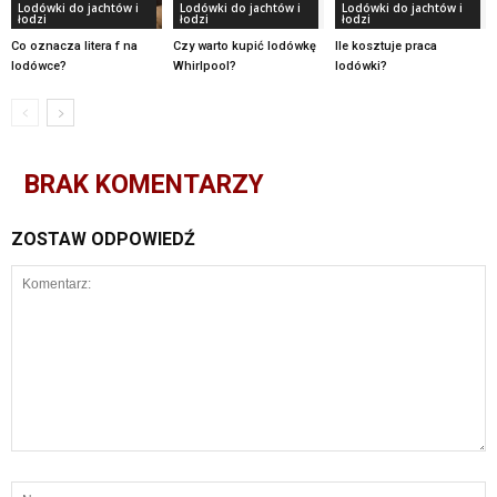
Lodówki do jachtów i
Lodówki do jachtów i
Lodówki do jachtów i
łodzi
łodzi
łodzi
Co oznacza litera f na
Czy warto kupić lodówkę
Ile kosztuje praca
lodówce?
Whirlpool?
lodówki?
BRAK KOMENTARZY
ZOSTAW ODPOWIEDŹ