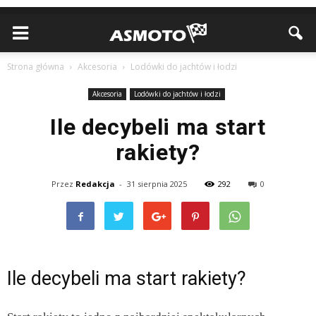
Strona główna
Akcesoria
Lodówki do jachtów i łodzi
Akcesoria
Lodówki do jachtów i łodzi
Ile decybeli ma start
rakiety?
Przez
Redakcja
-
31 sierpnia 2025
292
0
Ile decybeli ma start rakiety?