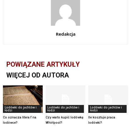
Redakcja
POWIĄZANE ARTYKUŁY
WIĘCEJ OD AUTORA
Lodówki do jachtów i
Lodówki do jachtów i
Lodówki do jachtów i
łodzi
łodzi
łodzi
Co oznacza litera f na
Czy warto kupić lodówkę
Ile kosztuje praca
lodówce?
Whirlpool?
lodówki?