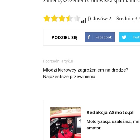
zanieczyszczeniem środowiska spalinami
[Głosów:2 Średnia:3.
PODZIEL SIĘ
Facebook
Twit
Poprzedni artykuł
Młodzi kierowcy zagrożeniem na drodze?
Najczęstsze przewinienia
Redakcja ASmoto.pl
Motoryzacja uzależnia, mn
amator.