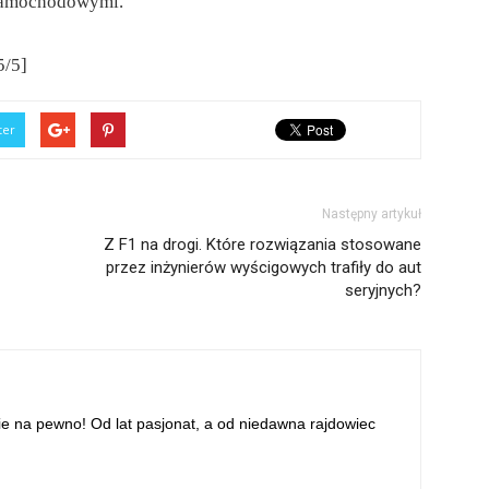
 samochodowymi.
5/5]
ter
Następny artykuł
Z F1 na drogi. Które rozwiązania stosowane
przez inżynierów wyścigowych trafiły do aut
seryjnych?
ie na pewno! Od lat pasjonat, a od niedawna rajdowiec