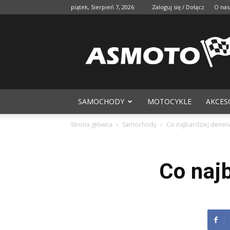
piątek, Sierpień 7, 2026
Zaloguj się / Dołącz
O nas
SAMOCHODY
MOTOCYKLE
AKCES
Strona główna
Samochody
Co najbardziej dener
Co naj