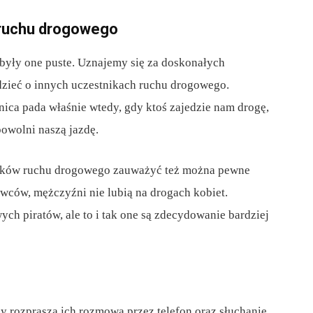
 ruchu drogowego
 były one puste. Uznajemy się za doskonałych
dzieć o innych uczestnikach ruchu drogowego.
ica pada właśnie wtedy, gdy ktoś zajedzie nam drogę,
spowolni naszą jazdę.
tników ruchu drogowego zauważyć też można pewne
owców, mężczyźni nie lubią na drogach kobiet.
ch piratów, ale to i tak one są zdecydowanie bardziej
y rozprasza ich rozmowa przez telefon oraz słuchanie