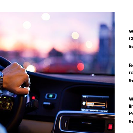
W
C
Re
B
r
Re
W
l
P
Re