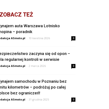
ZOBACZ TEŻ
ynajem auta Warszawa Lotnisko
hopina – poradnik
dakcja ASmoto.pl
-
10 kwietnia 2026
0
ezpieczeństwo zaczyna się od opon –
ola regularnej kontroli w serwisie
dakcja ASmoto.pl
-
2 marca 2026
0
ynajem samochodu w Poznaniu bez
imitu kilometrów – podróżuj po całej
olsce bez ograniczeń!
dakcja ASmoto.pl
-
31 grudnia 2025
0