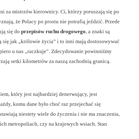
ni za mistrzów kierownicy. Ci, którzy poruszają się po
nają, że Polacy po prostu nie potrafią jeździć. Przede
ują się do
przepisów ruchu drogowego
, a znaki są
ą się jak „królowie życia” i to inni mają dostosowywać
iero u nas „raczkuje”. Zdecydowanie powinniśmy
zają setki kilometrów za naszą zachodnią granicą.
em, który jest najbardziej denerwujący, jest
każdy, komu dane było choć raz przejechać się
tawiają niestety wiele do życzenia i nie ma znaczenia,
ch metropoliach, czy na krajowych wsiach. Stan