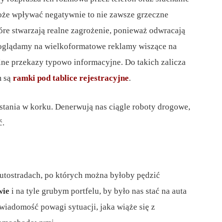
oże wpływać negatywnie to nie zawsze grzeczne
óre stwarzają realne zagrożenie, ponieważ odwracają
poglądamy na wielkoformatowe reklamy wiszące na
lne przekazy typowo informacyjne. Do takich zalicza
m są
ramki pod tablice rejestracyjne
.
 stania w korku. Denerwują nas ciągle roboty drogowe,
ć.
utostradach, po których można byłoby pędzić
wie
i na tyle grubym portfelu, by było nas stać na auta
iadomość powagi sytuacji, jaka wiąże się z