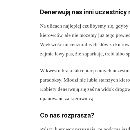
Denerwują nas inni uczestnicy
Na ulicach najlepiej czulibyśmy się, gdyby
kierowców, ale nie możemy już tego powie
Większość niecenzuralnych słów za kierown
zajmie lewy pas, źle zaparkuje, trąbi albo 
W kwestii braku akceptacji innych uczes
paradoksy. Młodzi nie lubią starszych kier
Kobiety denerwują się zaś na widok drogowy
opanowane za kierownicą.
Co nas rozprasza?
Polscy kierowcy przyznają, że podczas jazd