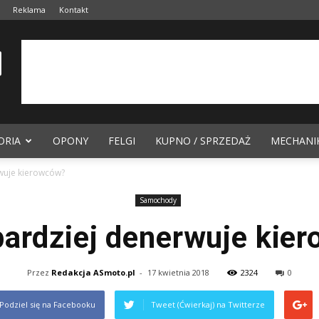
Reklama
Kontakt
ORIA
OPONY
FELGI
KUPNO / SPRZEDAŻ
MECHANI
wuje kierowców?
Samochody
bardziej denerwuje kie
Przez
Redakcja ASmoto.pl
-
17 kwietnia 2018
2324
0
Podziel się na Facebooku
Tweet (Ćwierkaj) na Twitterze