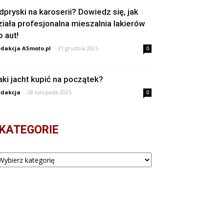
dpryski na karoserii? Dowiedz się, jak
ziała profesjonalna mieszalnia lakierów
o aut!
dakcja ASmoto.pl
-
31 grudnia 2025
0
aki jacht kupić na początek?
dakcja
-
28 listopada 2025
0
KATEGORIE
tegorie