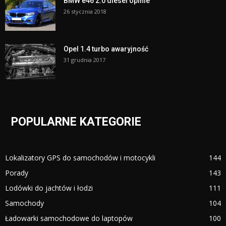
BMW e46 2.0 diesel opinie
26 stycznia 2018
Opel 1.4 turbo awaryjność
31 grudnia 2017
POPULARNE KATEGORIE
Lokalizatory GPS do samochodów i motocykli
144
Porady
143
Lodówki do jachtów i łodzi
111
Samochody
104
Ładowarki samochodowe do laptopów
100