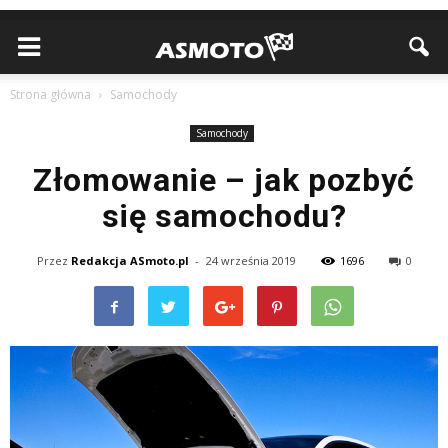
Strona główna
Samochody
Samochody
Złomowanie – jak pozbyć
się samochodu?
Przez
Redakcja ASmoto.pl
-
24 września 2019
1696
0