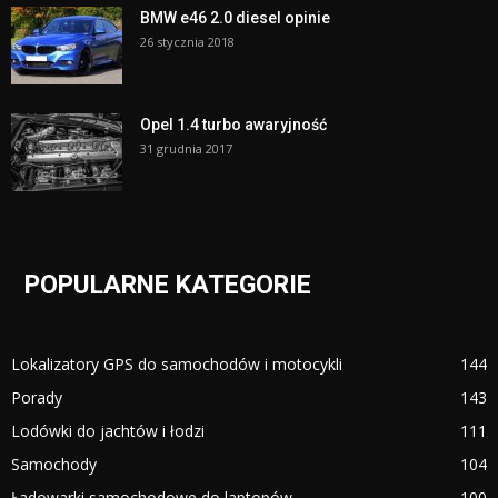
BMW e46 2.0 diesel opinie
26 stycznia 2018
Opel 1.4 turbo awaryjność
31 grudnia 2017
POPULARNE KATEGORIE
Lokalizatory GPS do samochodów i motocykli
144
Porady
143
Lodówki do jachtów i łodzi
111
Samochody
104
Ładowarki samochodowe do laptopów
100