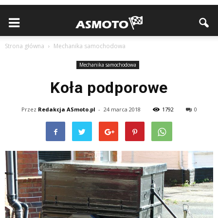
Strona główna
Mechanika samochodowa
Mechanika samochodowa
Koła podporowe
Przez
Redakcja ASmoto.pl
-
24 marca 2018
1792
0