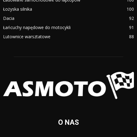
Łożyska silnika
100
Dacia
92
Łańcuchy napędowe do motocykli
91
Lutownice warsztatowe
88
O NAS