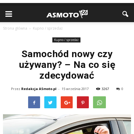
Strona główna
Kupno / sprzedaż
Kupno / sprzedaż
Samochód nowy czy
używany? – Na co się
zdecydować
Przez
Redakcja ASmoto.pl
-
15 września 2017
3267
0