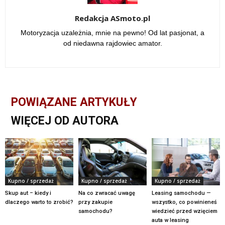
Redakcja ASmoto.pl
Motoryzacja uzależnia, mnie na pewno! Od lat pasjonat, a
od niedawna rajdowiec amator.
POWIĄZANE ARTYKUŁY
WIĘCEJ OD AUTORA
Kupno / sprzedaż
Kupno / sprzedaż
Kupno / sprzedaż
Skup aut – kiedy i
Na co zwracać uwagę
Leasing samochodu —
dlaczego warto to zrobić?
przy zakupie
wszystko, co powinieneś
samochodu?
wiedzieć przed wzięciem
auta w leasing