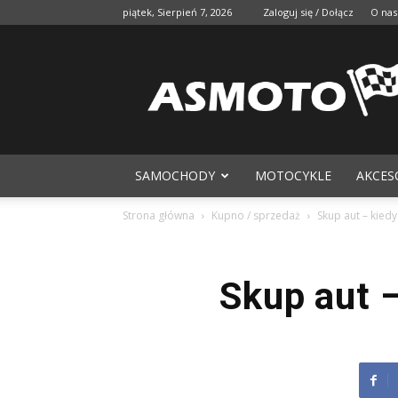
piątek, Sierpień 7, 2026
Zaloguj się / Dołącz
O nas
SAMOCHODY
MOTOCYKLE
AKCES
Strona główna
Kupno / sprzedaż
Skup aut – kiedy
Skup aut –