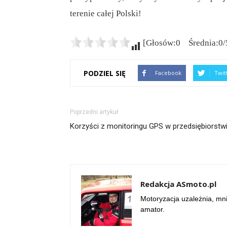
terenie całej Polski!
[Głosów:0 Średnia:0/
PODZIEL SIĘ
Facebook
Twit
Poprzedni artykuł
Korzyści z monitoringu GPS w przedsiębiorstw
Redakcja ASmoto.pl
Motoryzacja uzależnia, mn
amator.