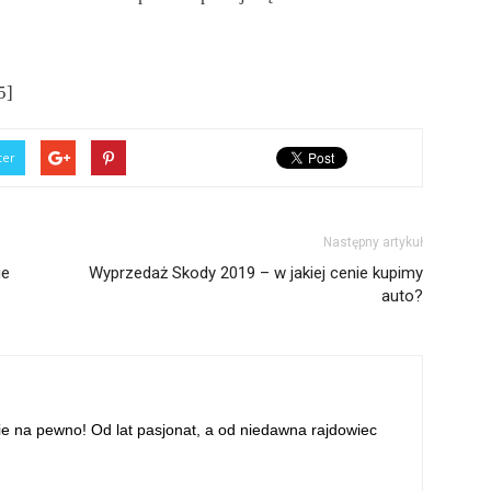
5]
ter
Następny artykuł
ie
Wyprzedaż Skody 2019 – w jakiej cenie kupimy
auto?
ie na pewno! Od lat pasjonat, a od niedawna rajdowiec