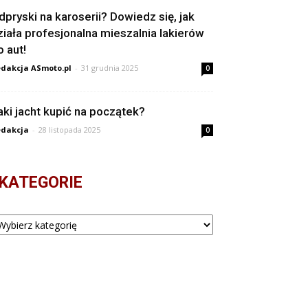
dpryski na karoserii? Dowiedz się, jak
ziała profesjonalna mieszalnia lakierów
o aut!
dakcja ASmoto.pl
-
31 grudnia 2025
0
aki jacht kupić na początek?
dakcja
-
28 listopada 2025
0
KATEGORIE
tegorie