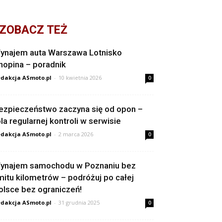
ZOBACZ TEŻ
ynajem auta Warszawa Lotnisko
hopina – poradnik
dakcja ASmoto.pl
-
10 kwietnia 2026
0
ezpieczeństwo zaczyna się od opon –
ola regularnej kontroli w serwisie
dakcja ASmoto.pl
-
2 marca 2026
0
ynajem samochodu w Poznaniu bez
imitu kilometrów – podróżuj po całej
olsce bez ograniczeń!
dakcja ASmoto.pl
-
31 grudnia 2025
0