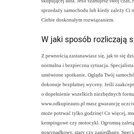
skupującej auta. Jeśli szanujesz swój czas
sprzedaży samochodu lub kiedy zależy Ci na
Ciebie doskonałym rozwiązaniem.
W jaki sposób rozliczają s
Z pewnością zastanawiasz się, jak to się dz
normalna i bezpieczna sytuacja. Specjalista
umówione spotkanie. Ogląda Twój samochód,
dokonuje bezpłatnej wyceny. Jeśli zaakcep
o dopełnienie wszelkich niezbędnych form
www.odkupieauto.pl masz gwarancję uczciwe
może potrwać tylko godzinę! Co więcej, m
kempingowe czy motocykl. Ogromną zaletą 
powypadkowy, stary czy zaniedbany. Specja