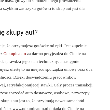
, nie masz głowy do samodzielnego prowadzenia
 szybkim zastrzyku gotówki to skup aut jest dla
ię skupy aut?
ieje, że otrzymujesz gotówkę od ręki. Jest zupełnie
 z
Odkupieauto
za darmo przyjeżdża do Ciebie na
 sprawdza jego stan techniczny, a następnie
tujesz ofertę to na miejscu sporządza umowę oraz dba
alności. Dzięki doświadczeniu pracowników
j, satysfakcjonującej stawki. Cały proces transakcji
ożesz sprzedać auto dostawcze, osobowe, przyczepy
skupu aut jest to, że przyjmują nawet samochód
liści z www.odkupieauto.pl dojadą do Ciebie na