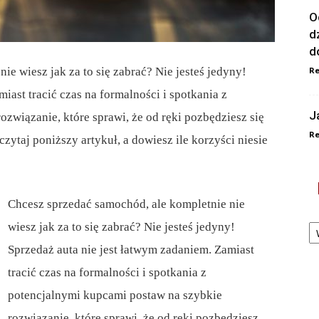
O
d
d
e wiesz jak za to się zabrać? Nie jesteś jedyny!
Re
iast tracić czas na formalności i spotkania z
J
związanie, które sprawi, że od ręki pozbędziesz się
Re
ytaj poniższy artykuł, a dowiesz ile korzyści niesie
Chcesz sprzedać samochód, ale kompletnie nie
Ka
wiesz jak za to się zabrać? Nie jesteś jedyny!
Sprzedaż auta nie jest łatwym zadaniem. Zamiast
tracić czas na formalności i spotkania z
potencjalnymi kupcami postaw na szybkie
rozwiązanie, które sprawi, że od ręki pozbędziesz