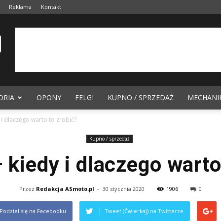
Reklama
Kontakt
ORIA
OPONY
FELGI
KUPNO / SPRZEDAŻ
MECHANI
 i dlaczego warto to zrobić?
Kupno / sprzedaż
 kiedy i dlaczego warto
Przez
Redakcja ASmoto.pl
-
30 stycznia 2020
1906
0
Podziel się na Facebooku
Tweet (Ćwierkaj) na Twitterze