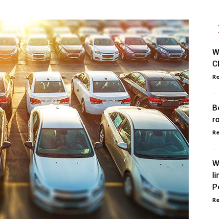
W
C
Re
B
r
Re
W
l
P
Re